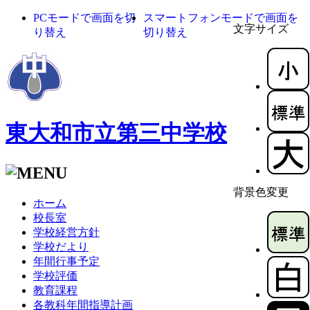
PCモードで画面を切
スマートフォンモードで画面を
文字サイズ
り替え
切り替え
東大和市立第三中学校
背景色変更
ホーム
校長室
学校経営方針
学校だより
年間行事予定
学校評価
教育課程
各教科年間指導計画