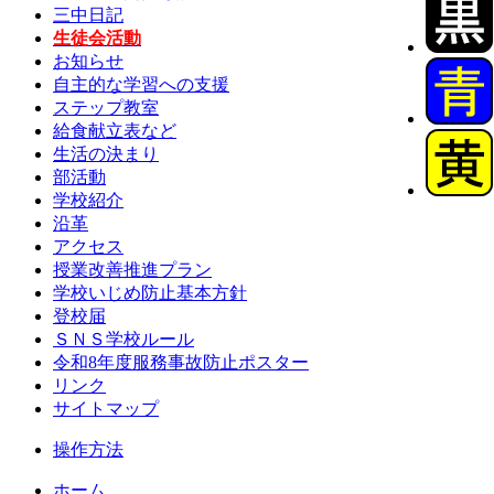
三中日記
生徒会活動
お知らせ
自主的な学習への支援
ステップ教室
給食献立表など
生活の決まり
部活動
学校紹介
沿革
アクセス
授業改善推進プラン
学校いじめ防止基本方針
登校届
ＳＮＳ学校ルール
令和8年度服務事故防止ポスター
リンク
サイトマップ
操作方法
ホーム