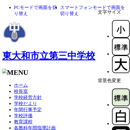
PCモードで画面を切
スマートフォンモードで画面を
文字サイズ
り替え
切り替え
東大和市立第三中学校
背景色変更
ホーム
校長室
学校経営方針
学校だより
年間行事予定
学校評価
教育課程
各教科年間指導計画