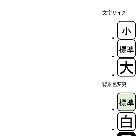
文字サイズ
背景色変更