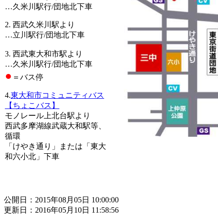
…久米川駅行/団地北下車
2. 西武久米川駅より
…立川駅行/団地北下車
3. 西武東大和市駅より
…久米川駅行/団地北下車
●
＝バス停
4.
東大和市コミュニティバス
【ちょこバス】
モノレール上北台駅より
西武多摩湖線武蔵大和駅等、
循環
「けやき通り」または「東大
和六小北」下車
公開日：2015年08月05日 10:00:00
更新日：2016年05月10日 11:58:56