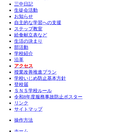
三中日記
生徒会活動
お知らせ
自主的な学習への支援
ステップ教室
給食献立表など
生活の決まり
部活動
学校紹介
沿革
アクセス
授業改善推進プラン
学校いじめ防止基本方針
登校届
ＳＮＳ学校ルール
令和8年度服務事故防止ポスター
リンク
サイトマップ
操作方法
ホーム