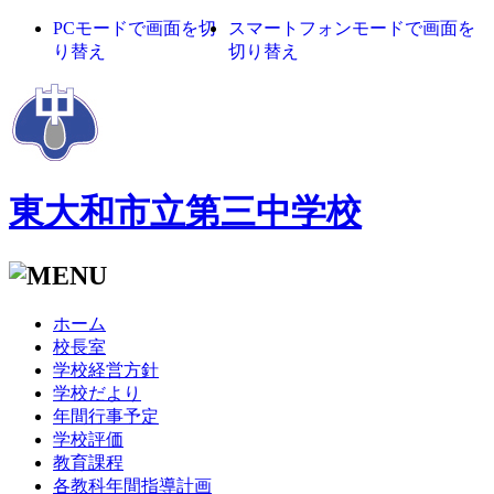
PCモードで画面を切
スマートフォンモードで画面を
り替え
切り替え
東大和市立第三中学校
ホーム
校長室
学校経営方針
学校だより
年間行事予定
学校評価
教育課程
各教科年間指導計画