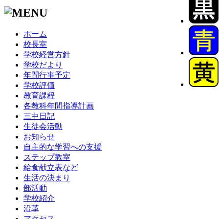
ホーム
校長室
学校経営方針
学校だより
年間行事予定
学校評価
教育課程
各教科年間指導計画
三中日記
生徒会活動
お知らせ
自主的な学習への支援
ステップ教室
給食献立表など
生活の決まり
部活動
学校紹介
沿革
アクセス