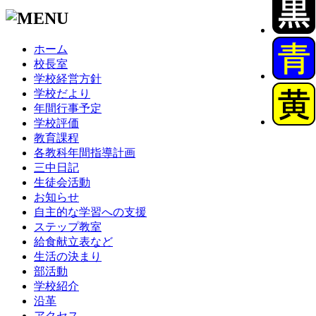
ホーム
校長室
学校経営方針
学校だより
年間行事予定
学校評価
教育課程
各教科年間指導計画
三中日記
生徒会活動
お知らせ
自主的な学習への支援
ステップ教室
給食献立表など
生活の決まり
部活動
学校紹介
沿革
アクセス